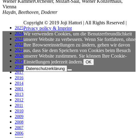
Wiener KammerOrchester, Mozart-Saal, Wiener Konzerthaus,
Vienna
Haydn, Beethoven, Doderer
Copyright © 2019 Joji Hattori | All Rights Reserved |
2025
Privacy policy & Imprint
2024
Wir verwenden Cookies, um die Benutzerfreundlichkeit
2023
unserer Website zu verbessern. Wenn Sie fortfahren, ohne
2022
Ihre Browsereinstellungen zu ändern, gehen wir davon
2021
aus, dass Sie dem Speichern von Cookies beim Besuch
2020
unserer Website zustimmen. Sie können Ihre Cookie-
2019
Einstellungen jederzeit ändern.
OK
2018
Datenschutzerklärung
2017
2016
2014
2001
2013
2012
2011
2010
2009
2008
2007
2006