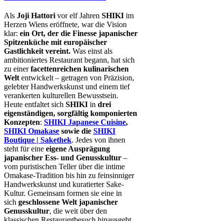
Als
Joji Hattori
vor elf Jahren
SHIKI
im
Herzen Wiens eröffnete, war die Vision
klar:
ein Ort, der die Finesse japanischer
Spitzenküche mit europäischer
Gastlichkeit vereint.
Was einst als
ambitioniertes Restaurant begann, hat sich
zu einer
facettenreichen kulinarischen
Welt
entwickelt – getragen von Präzision,
gelebter Handwerkskunst und einem tief
verankerten kulturellen Bewusstsein.
Heute entfaltet sich
SHIKI
in
drei
eigenständigen, sorgfältig komponierten
Konzepten
:
SHIKI Japanese Cuisine
,
SHIKI Omakase
sowie die
SHIKI
Boutique | Sakethek
. Jedes von ihnen
steht für eine
eigene Ausprägung
japanischer Ess- und Genusskultur
–
vom puristischen Teller über die intime
Omakase-Tradition bis hin zu feinsinniger
Handwerkskunst und kuratierter Sake-
Kultur. Gemeinsam formen sie eine in
sich
geschlossene Welt japanischer
Genusskultur
, die weit über den
klassischen Restaurantbesuch hinausgeht