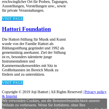
erschwinglicher Ort für Proben, Tagungen,
Ausstellungen, Vorstellungen usw., sowie
für private Veranstaltungen.
VISIT PAGE
Hattori Foundation
Die Hattori-Stiftung für Musik und Kunst
wurde von der Familie Hattori als
Bildungsstiftung gegründet und 1992 als
gemeinnützig anerkannt. Ziel der Stiftung
ist es, besonders talentierte junge
Instrumentalisten und
Kammermusikensembles mit Sitz in
Großbritannien im Bereich Musik zu
fördern und zu unterstützen.
VISIT PAGE
Copyright © 2019 Joji Hattori | All Rights Reserved |
Privacy policy
& Imprint
Wir verwenden Cookies, um die Benutzerfreundlichkeit unserer
Website zu verbessern. Wenn Sie fortfahren, ohne Ihre